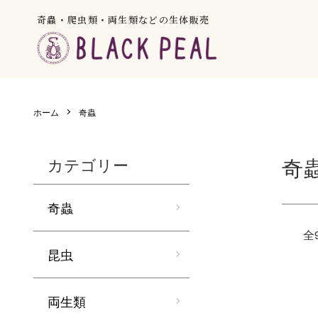
奇蟲・爬虫類・両生類などの生体販売
ホーム
奇蟲
奇
カテゴリー
奇蟲
全
昆虫
両生類