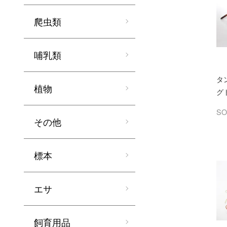
爬虫類
哺乳類
タ
植物
グ
SO
その他
標本
エサ
飼育用品