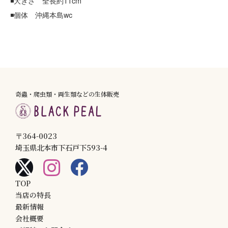
◾️大きさ 全長約11cm
◾️個体 沖縄本島wc
奇蟲・爬虫類・両生類などの生体販売
〒364-0023
埼玉県北本市下石戸下593-4
TOP
当店の特長
最新情報
会社概要