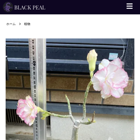
標本
エサ
ホーム
植物
飼育用品